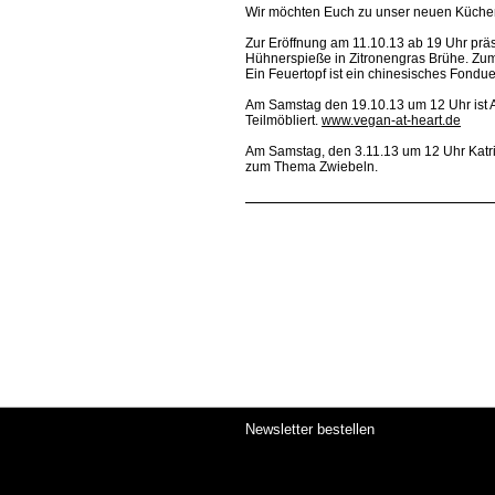
Wir möchten Euch zu unser neuen Küche
Zur Eröffnung am 11.10.13 ab 19 Uhr präs
Hühnerspieße in Zitronengras Brühe. Zum
Ein Feuertopf ist ein chinesisches Fondue
Am Samstag den 19.10.13 um 12 Uhr ist 
Teilmöbliert.
www.vegan-at-heart.de
Am Samstag, den 3.11.13 um 12 Uhr Kat
zum Thema Zwiebeln.
Newsletter bestellen