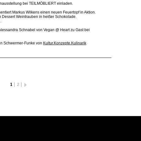
nausstellung bei TEILMÖBLIERT einladen.
entiert Markus Wilkens einen neuen Feuertopf in Aktion.
 Dessert Weintrauben in heißer Schokolade.
.
Alessandra Schnabel von Vegan @ Heart zu Gast bei
rin Schwermer-Funke von
Kultur.Konzepte.Kulinarik
1
2